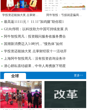
学投资还能抽大奖 点掌财经双十一活动开
阿牛智投：亏损就是骗局？如何正确看待
最高返11111元！ 11.11“加鸡腿”助你双1
GE向伟明：以科技助力中国可持续发展 共
阿牛智投周凡：投资顾问服务收服务费合
国潮新消费迈入3.0时代，“慢热体”如何
学投资还能抽大奖 点掌财经双十一活动开
上海阿牛智投周凡：没有投资咨询业务许
潜心耕耘喜结硕果，中华人寿携旗下明星
更多>>
全球