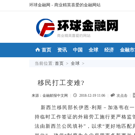
环球金融网 - 商业精英喜爱的金融网站
首页
资讯
中国
全球
经济
金融市
当前位置:
首页
>
全球
>
移民打工变难?
来源：金融邮报中文网
|
2018-12-19 11:06
|
次点击
|
新西兰移民部长伊恩·利斯－加洛韦在
持临时工作签证的外籍劳工施行更严格监
法由新西兰公民填补”，以求“更好地匹配