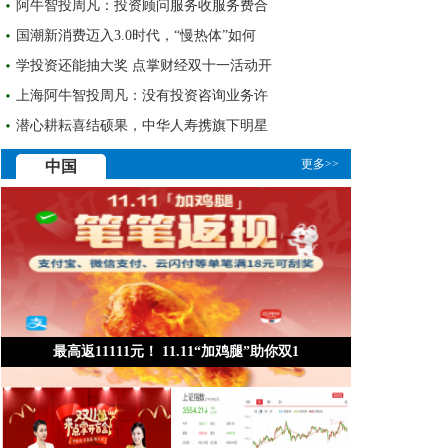
阿牛智投周凡：投资顾问服务收服务费合
国潮新消费迈入3.0时代，“慢热体”如何
学投资还能抽大奖 点掌财经双十一活动开
上海阿牛智投周凡：没有投资咨询业务许
潜心耕耘喜结硕果，中华人寿携旗下明星
更多>>
中国
最高返11111元！ 11.11“加鸡腿”助你双1