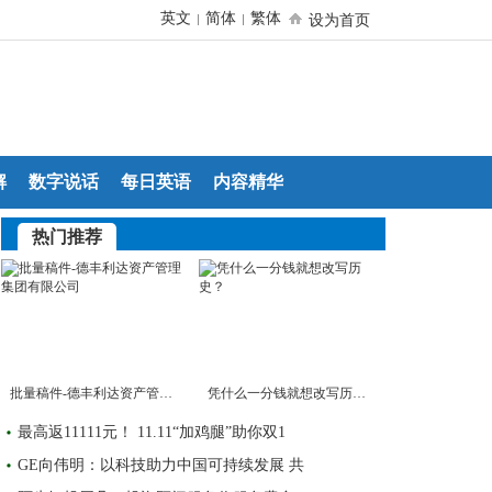
英文
简体
繁体
|
|
设为首页
解
数字说话
每日英语
内容精华
热门推荐
批量稿件-德丰利达资产管理集团有限公司
凭什么一分钱就想改写历史？
最高返11111元！ 11.11“加鸡腿”助你双1
GE向伟明：以科技助力中国可持续发展 共