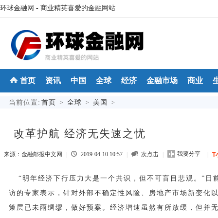
环球金融网 - 商业精英喜爱的金融网站
首页
资讯
中国
全球
经济
金融市场
商业
当前位置:
首页
>
全球
>
美国
>
改革护航 经济无失速之忧
我要分享
来源：金融邮报中文网
|
2019-04-10 10:57
|
次点击
|
|
T
“明年经济下行压力大是一个共识，但不可盲目悲观。”日
访的专家表示，针对外部不确定性风险、房地产市场新变化
策层已未雨绸缪，做好预案。经济增速虽然有所放缓，但并