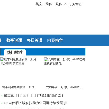
英文
简体
繁体
|
|
设为首页
解
数字说话
每日英语
内容精华
热门推荐
德丰利达集团发展日新月异,2018年第37周集
六周年在一起 攀升AMD吃鸡主机再创新低
最高返11111元！ 11.11“加鸡腿”助你双1
GE向伟明：以科技助力中国可持续发展 共