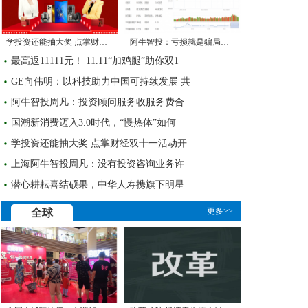
学投资还能抽大奖 点掌财经双十一活动开
阿牛智投：亏损就是骗局？如何正确看待
最高返11111元！ 11.11“加鸡腿”助你双1
GE向伟明：以科技助力中国可持续发展 共
阿牛智投周凡：投资顾问服务收服务费合
国潮新消费迈入3.0时代，“慢热体”如何
学投资还能抽大奖 点掌财经双十一活动开
上海阿牛智投周凡：没有投资咨询业务许
潜心耕耘喜结硕果，中华人寿携旗下明星
更多>>
全球