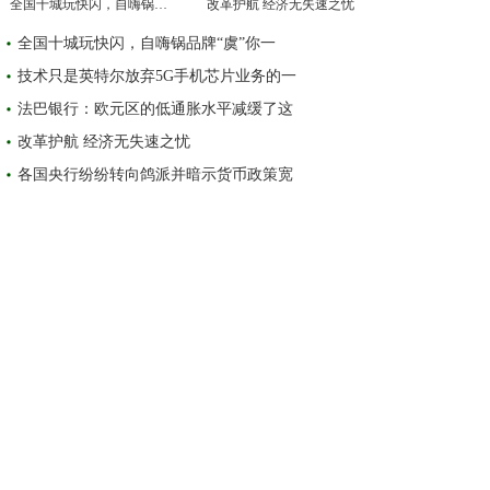
全国十城玩快闪，自嗨锅品牌“虞”你一
改革护航 经济无失速之忧
全国十城玩快闪，自嗨锅品牌“虞”你一
技术只是英特尔放弃5G手机芯片业务的一
法巴银行：欧元区的低通胀水平减缓了这
改革护航 经济无失速之忧
各国央行纷纷转向鸽派并暗示货币政策宽