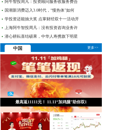
阿牛智投周凡：投资顾问服务收服务费合
国潮新消费迈入3.0时代，“慢热体”如何
学投资还能抽大奖 点掌财经双十一活动开
上海阿牛智投周凡：没有投资咨询业务许
潜心耕耘喜结硕果，中华人寿携旗下明星
更多>>
中国
最高返11111元！ 11.11“加鸡腿”助你双1